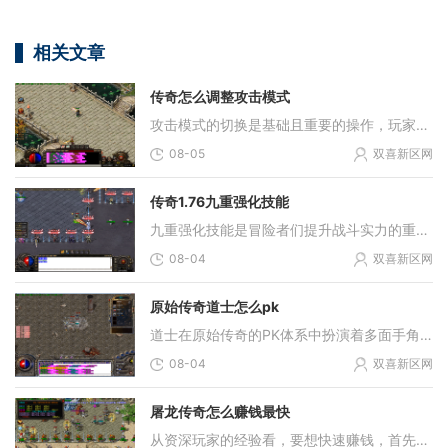
相关文章
传奇怎么调整攻击模式
攻击模式的切换是基础且重要的操作，玩家需要先明确当前所处的游戏环境，官方服务器与私人服务器在攻击模式修改权限上有本质区别。官方服务器禁止玩家对底层攻击逻辑进行更改
08-05
双喜新区网
传奇1.76九重强化技能
九重强化技能是冒险者们提升战斗实力的重要途径。朋友们需要先深入了解自己职业的技能系统，明确不同技能的作用和使用场合，有针对性地进行强化。通过仔细研究游戏中的技能强
08-04
双喜新区网
原始传奇道士怎么pk
道士在原始传奇的PK体系中扮演着多面手角色，其战斗核心在于技能组合的合理运用。符咒术作为基础攻击手段，具有冷却时间短的特点，适合作为连招的起始技能。毒术在PK中能施加持
08-04
双喜新区网
屠龙传奇怎么赚钱最快
从资深玩家的经验看，要想快速赚钱，首先得搞清楚游戏里各种道具和装备的价值，这样才能在交易市场里做好买卖。很多赚钱的途径都需要你投入不少时间和精力，比如通过完成任务