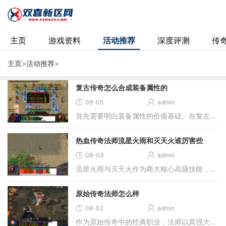
主页
游戏资料
活动推荐
深度评测
传
主页
>
活动推荐
>
复古传奇怎么合成装备属性的
08-05
admin
首先需要明白装备属性的价值基础。在复古版本中，装备属性普遍偏低是设计特色，这让每一件带有极品的装备都显得格外珍贵。通过装备合成，小伙伴们可以将基础属性逐步提升，甚
热血传奇法师流星火雨和灭天火谁厉害些
08-03
admin
流星火雨与灭天火作为两大核心高级技能，其定位与作用机制存在本质差异。技能的选择需基于战斗环境、资源投入与个人游戏风格等多个维度进行权衡，不存在绝对的优劣之分。玩家
原始传奇法师怎么样
08-02
admin
作为原始传奇中的经典职业，法师以其强大的远程魔法输出和卓越的群体伤害能力，在众多勇士心中占据着独特地位。你若是选择成为一名法师，便意味着掌握了火、水、电、风等自然