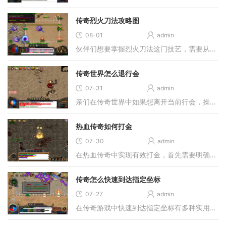
传奇烈火刀法攻略图
08-01
admin
伙伴们想要掌握烈火刀法这门技艺，需要从装备选择开始着手，这门技能的威力与武器的品质密不可分，合适的武器能够让你在战斗中如虎添翼。寻找那些能够提升攻击力和暴击几率的
传奇世界怎么退行会
07-31
admin
亲们在传奇世界中如果想离开当前行会，操作其实并不复杂。首先要打开行会界面，这个界面通常可以通过快捷键打开，具体按键可能因不同游戏版本而有所差异，记得留意一下。找到
热血传奇如何打金
07-30
admin
在热血传奇中实现有效打金，首先需要明确打金的基本概念与逻辑框架。打金本质上是通过游戏内资源获取现实收益的行为，其核心在于利用游戏内的自由交易系统将虚拟物品转化为实
传奇怎么快速到达指定坐标
07-27
admin
在传奇游戏中快速到达指定坐标有多种实用方法，可以帮咱们这些玩家节省大量跑图时间。最直接的方式是利用游戏内的地图界面，找到那个放大镜图标进行搜索和定位，直接输入具体