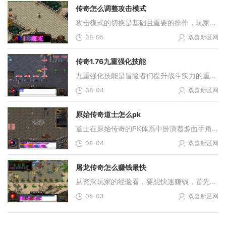
传奇怎么调整攻击模式
攻击模式的切换是基础且重要的操作，玩家需要先明确当前所处的游戏环境，官方服务器与私人服务器在攻击模式修改权限上有本质区别。官方服务器禁止玩家对底层攻击逻辑进行更改
08-05
双喜新区网
传奇1.76九重强化技能
九重强化技能是冒险者们提升战斗实力的重要途径。朋友们需要先深入了解自己职业的技能系统，明确不同技能的作用和使用场合，有针对性地进行强化。通过仔细研究游戏中的技能强
08-04
双喜新区网
原始传奇道士怎么pk
道士在原始传奇的PK体系中扮演着多面手角色，其战斗核心在于技能组合的合理运用。符咒术作为基础攻击手段，具有冷却时间短的特点，适合作为连招的起始技能。毒术在PK中能施加持
08-04
双喜新区网
屠龙传奇怎么赚钱最快
从资深玩家的经验看，要想快速赚钱，首先得搞清楚游戏里各种道具和装备的价值，这样才能在交易市场里做好买卖。很多赚钱的途径都需要你投入不少时间和精力，比如通过完成任务
08-03
双喜新区网