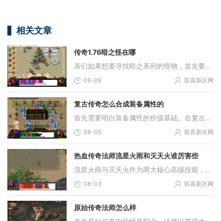
相关文章
传奇1.76暗之怪在哪
亲们如果想要寻找暗之系列的怪物，首先要了解六大暗之怪的刷新地点。暗之双头血魔出现在困惑殿堂，坐标是55，94；暗之骷髅精灵在地狱烈焰，坐标428，474；暗之双头金刚在深渊魔域
08-09
双喜新区网
复古传奇怎么合成装备属性的
首先需要明白装备属性的价值基础。在复古版本中，装备属性普遍偏低是设计特色，这让每一件带有极品的装备都显得格外珍贵。通过装备合成，小伙伴们可以将基础属性逐步提升，甚
08-05
双喜新区网
热血传奇法师流星火雨和灭天火谁厉害些
流星火雨与灭天火作为两大核心高级技能，其定位与作用机制存在本质差异。技能的选择需基于战斗环境、资源投入与个人游戏风格等多个维度进行权衡，不存在绝对的优劣之分。玩家
08-03
双喜新区网
原始传奇法师怎么样