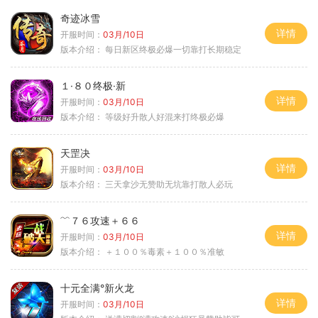
奇迹冰雪
详情
开服时间：
03月/10日
版本介绍：
每日新区终极必爆一切靠打长期稳定
１·８０终极·新
详情
开服时间：
03月/10日
版本介绍：
等级好升散人好混来打终极必爆
天罡决
详情
开服时间：
03月/10日
版本介绍：
三天拿沙无赞助无坑靠打散人必玩
﹌７６攻速＋６６
详情
开服时间：
03月/10日
版本介绍：
＋１００％毒素＋１００％准敏
十元全满°新火龙
详情
开服时间：
03月/10日