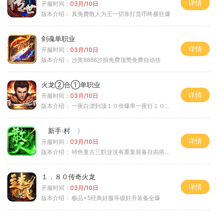
详情
开服时间：
03月/10日
版本介绍：
真免费散人为王一切靠打货币终极狂爆
剑魂单职业
详情
开服时间：
03月/10日
版本介绍：
沙奖8888沙捐免费顶赞免费自动挂
火龙②合①单职业
详情
开服时间：
03月/10日
版本介绍：
一夜白漂到顶１０倍爆率一夜打１０００充
新手·村 〉
详情
开服时间：
03月/10日
版本介绍：
特色复古三职业没有重复装备自由搭配私
１．８０传奇火龙
详情
开服时间：
03月/10日
版本介绍：
极品+5经典好服等级好升装备全爆