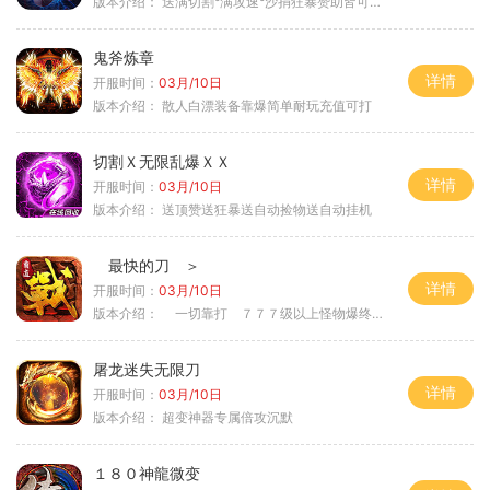
版本介绍：
送满切割°满攻速°沙捐狂暴赞助皆可嫖°
鬼斧炼章
详情
开服时间：
03月/10日
版本介绍：
散人白漂装备靠爆简单耐玩充值可打
切割Ｘ无限乱爆ＸＸ
详情
开服时间：
03月/10日
版本介绍：
送顶赞送狂暴送自动捡物送自动挂机
最快的刀 ＞
详情
开服时间：
03月/10日
版本介绍：
一切靠打 ７７７级以上怪物爆终极 ＞
屠龙迷失无限刀
详情
开服时间：
03月/10日
版本介绍：
超变神器专属倍攻沉默
１８０神龍微变