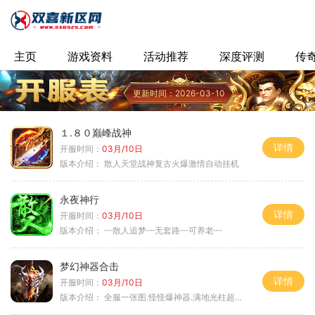
主页
游戏资料
活动推荐
深度评测
传
更新时间：2026-03-10
１.８０巅峰战神
详情
开服时间：
03月/10日
版本介绍：
散人天堂战神复古火爆激情自动挂机
永夜神行
详情
开服时间：
03月/10日
版本介绍：
┉散人追梦┉无套路┉可养老┉
梦幻神器合击
详情
开服时间：
03月/10日
版本介绍：
全服一张图.怪怪爆神器.满地光柱超激情